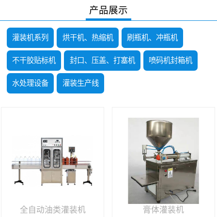
产品展示
灌装机系列
烘干机、热缩机
刷瓶机、冲瓶机
不干胶贴标机
封口、压盖、打塞机
喷码机封箱机
水处理设备
灌装生产线
全自动油类灌装机
膏体灌装机